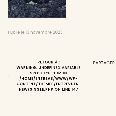
Publié le
13 novembre 2023
RETOUR À :
PARTAGER 
WARNING
: UNDEFINED VARIABLE
$POSTTYPEHUM IN
/HOME/ENTREVB/WWW/WP-
CONTENT/THEMES/ENTREVUES-
NEW/SINGLE.PHP
ON LINE
147