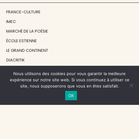
FRANCE-CULTURE
IMEC
MARCHÉ DE LA POÉSIE
ÉCOLE ESTIENNE
LE GRAND CONTINENT
DIACRITIK
EN ATTENDANT NADEAU
Nous utilisons des cookies pour vous garantir la meilleure
expérience sur notre site web. Si vous continuez à utiliser ce
site, nous supposerons que vous en êtes satisfait.
NOS SOUTIENS
OK
CENTRE NATIONAL DU LIVRE
RÉGION ÎLE-DE-FRANCE
MAIRIE PARIS CENTRE
FONDATION FMSH