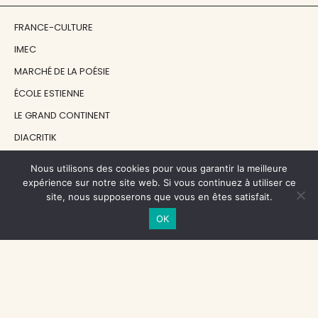
FRANCE-CULTURE
IMEC
MARCHÉ DE LA POÉSIE
ÉCOLE ESTIENNE
LE GRAND CONTINENT
DIACRITIK
EN ATTENDANT NADEAU
Nous utilisons des cookies pour vous garantir la meilleure
expérience sur notre site web. Si vous continuez à utiliser ce
site, nous supposerons que vous en êtes satisfait.
NOS SOUTIENS
OK
CENTRE NATIONAL DU LIVRE
RÉGION ÎLE-DE-FRANCE
MAIRIE PARIS CENTRE
FONDATION FMSH