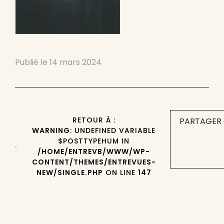
Publié le
14 mars 2024
RETOUR À :
PARTAGER 
WARNING
: UNDEFINED VARIABLE
$POSTTYPEHUM IN
/HOME/ENTREVB/WWW/WP-
CONTENT/THEMES/ENTREVUES-
NEW/SINGLE.PHP
ON LINE
147