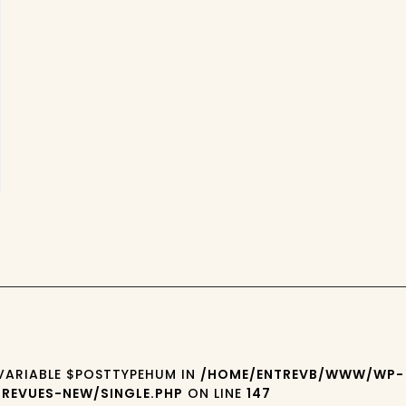
 VARIABLE $POSTTYPEHUM IN
/HOME/ENTREVB/WWW/WP-
REVUES-NEW/SINGLE.PHP
ON LINE
147