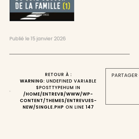
Publié le
15 janvier 2026
RETOUR À :
PARTAGER 
WARNING
: UNDEFINED VARIABLE
$POSTTYPEHUM IN
/HOME/ENTREVB/WWW/WP-
CONTENT/THEMES/ENTREVUES-
NEW/SINGLE.PHP
ON LINE
147