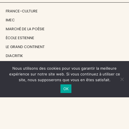
FRANCE-CULTURE
IMEC
MARCHÉ DE LA POÉSIE
ÉCOLE ESTIENNE
LE GRAND CONTINENT
DIACRITIK
EN ATTENDANT NADEAU
Nous utilisons des cookies pour vous garantir la meilleure
expérience sur notre site web. Si vous continuez à utiliser ce
site, nous supposerons que vous en êtes satisfait.
NOS SOUTIENS
OK
CENTRE NATIONAL DU LIVRE
RÉGION ÎLE-DE-FRANCE
MAIRIE PARIS CENTRE
FONDATION FMSH