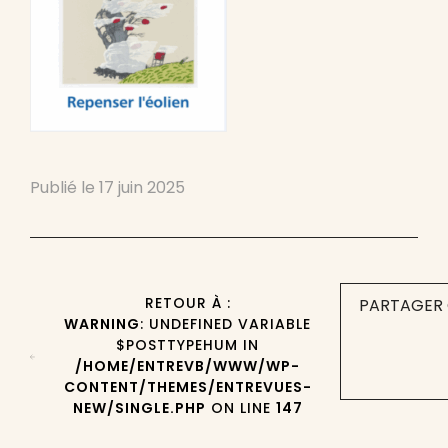
Publié le
17 juin 2025
RETOUR À :
PARTAGER 
WARNING
: UNDEFINED VARIABLE
$POSTTYPEHUM IN
/HOME/ENTREVB/WWW/WP-
CONTENT/THEMES/ENTREVUES-
NEW/SINGLE.PHP
ON LINE
147