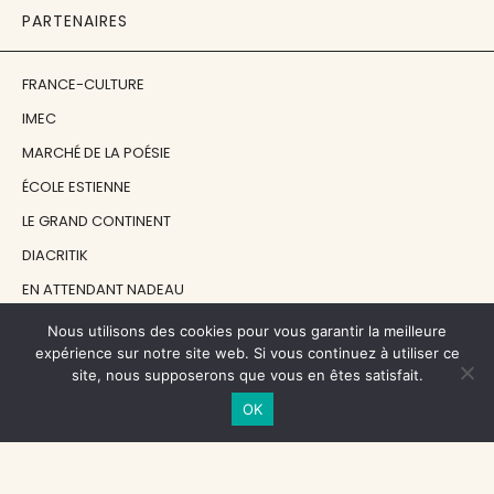
PARTENAIRES
FRANCE-CULTURE
IMEC
MARCHÉ DE LA POÉSIE
ÉCOLE ESTIENNE
LE GRAND CONTINENT
DIACRITIK
EN ATTENDANT NADEAU
Nous utilisons des cookies pour vous garantir la meilleure
NOS SOUTIENS
expérience sur notre site web. Si vous continuez à utiliser ce
site, nous supposerons que vous en êtes satisfait.
OK
CENTRE NATIONAL DU LIVRE
RÉGION ÎLE-DE-FRANCE
MAIRIE PARIS CENTRE