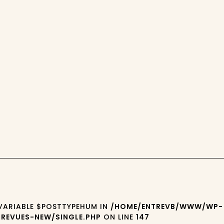
 VARIABLE $POSTTYPEHUM IN
/HOME/ENTREVB/WWW/WP-
REVUES-NEW/SINGLE.PHP
ON LINE
147