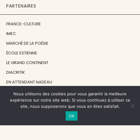
PARTENAIRES
FRANCE-CULTURE
IMEC
MARCHÉ DE LA POÉSIE
ÉCOLE ESTIENNE
LE GRAND CONTINENT
DIACRITIK
EN ATTENDANT NADEAU
Nous utilisons des cookies pour vous garantir la meilleure
NOS SOUTIENS
expérience sur notre site web. Si vous continuez à utiliser ce
site, nous supposerons que vous en êtes satisfait.
OK
CENTRE NATIONAL DU LIVRE
RÉGION ÎLE-DE-FRANCE
MAIRIE PARIS CENTRE