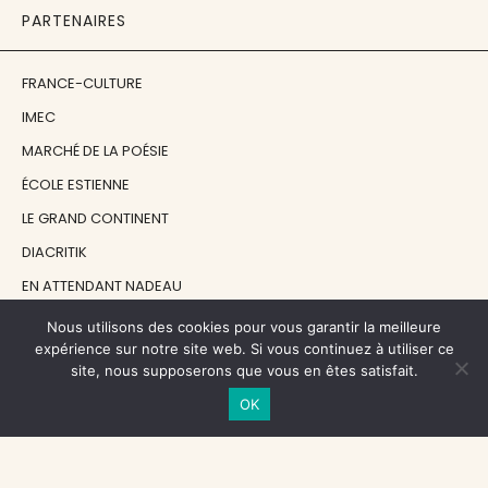
PARTENAIRES
FRANCE-CULTURE
IMEC
MARCHÉ DE LA POÉSIE
ÉCOLE ESTIENNE
LE GRAND CONTINENT
DIACRITIK
EN ATTENDANT NADEAU
Nous utilisons des cookies pour vous garantir la meilleure
NOS SOUTIENS
expérience sur notre site web. Si vous continuez à utiliser ce
site, nous supposerons que vous en êtes satisfait.
OK
CENTRE NATIONAL DU LIVRE
RÉGION ÎLE-DE-FRANCE
MAIRIE PARIS CENTRE