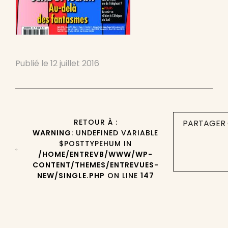
Publié le
12 juillet 2016
RETOUR À :
PARTAGER 
WARNING
: UNDEFINED VARIABLE
$POSTTYPEHUM IN
/HOME/ENTREVB/WWW/WP-
CONTENT/THEMES/ENTREVUES-
NEW/SINGLE.PHP
ON LINE
147