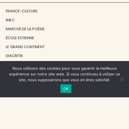
FRANCE-CULTURE
IMEC
MARCHÉ DE LA POÉSIE
ÉCOLE ESTIENNE
LE GRAND CONTINENT
DIACRITIK
EN ATTENDANT NADEAU
Nous utilisons des cookies pour vous garantir la meilleure
expérience sur notre site web. Si vous continuez à utiliser ce
site, nous supposerons que vous en êtes satisfait.
NOS SOUTIENS
OK
CENTRE NATIONAL DU LIVRE
RÉGION ÎLE-DE-FRANCE
MAIRIE PARIS CENTRE
FONDATION FMSH