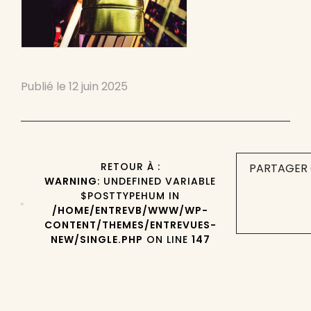
Publié le
12 juin 2025
RETOUR À :
PARTAGER 
WARNING
: UNDEFINED VARIABLE
$POSTTYPEHUM IN
/HOME/ENTREVB/WWW/WP-
CONTENT/THEMES/ENTREVUES-
NEW/SINGLE.PHP
ON LINE
147