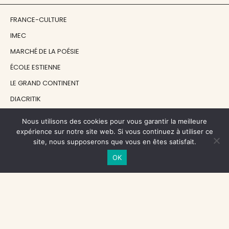
FRANCE-CULTURE
IMEC
MARCHÉ DE LA POÉSIE
ÉCOLE ESTIENNE
LE GRAND CONTINENT
DIACRITIK
EN ATTENDANT NADEAU
Nous utilisons des cookies pour vous garantir la meilleure
expérience sur notre site web. Si vous continuez à utiliser ce
site, nous supposerons que vous en êtes satisfait.
NOS SOUTIENS
OK
CENTRE NATIONAL DU LIVRE
RÉGION ÎLE-DE-FRANCE
MAIRIE PARIS CENTRE
FONDATION FMSH