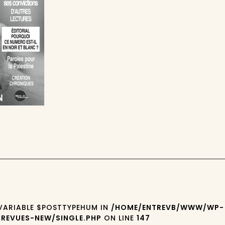
 VARIABLE $POSTTYPEHUM IN
/HOME/ENTREVB/WWW/WP-
REVUES-NEW/SINGLE.PHP
ON LINE
147