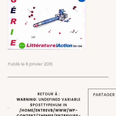
Publié le
8 janvier 2016
RETOUR À :
PARTAGER 
WARNING
: UNDEFINED VARIABLE
$POSTTYPEHUM IN
/HOME/ENTREVB/WWW/WP-
CONTENT/THEMES/ENTREVUES-