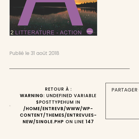
Publié le
31 août 2018
RETOUR À :
PARTAGER 
WARNING
: UNDEFINED VARIABLE
$POSTTYPEHUM IN
/HOME/ENTREVB/WWW/WP-
CONTENT/THEMES/ENTREVUES-
NEW/SINGLE.PHP
ON LINE
147