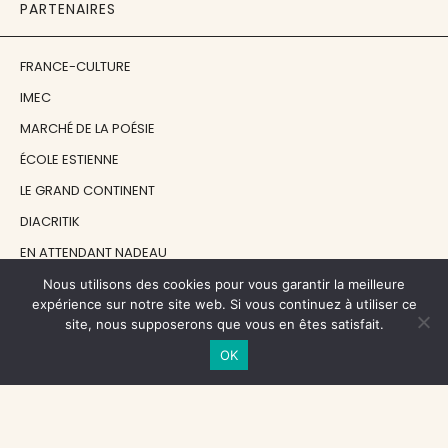
PARTENAIRES
FRANCE-CULTURE
IMEC
MARCHÉ DE LA POÉSIE
ÉCOLE ESTIENNE
LE GRAND CONTINENT
DIACRITIK
EN ATTENDANT NADEAU
Nous utilisons des cookies pour vous garantir la meilleure
expérience sur notre site web. Si vous continuez à utiliser ce
NOS SOUTIENS
site, nous supposerons que vous en êtes satisfait.
OK
CENTRE NATIONAL DU LIVRE
RÉGION ÎLE-DE-FRANCE
MAIRIE PARIS CENTRE