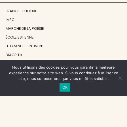
FRANCE-CULTURE
IMEC
MARCHÉ DE LA POÉSIE
ÉCOLE ESTIENNE
LE GRAND CONTINENT
DIACRITIK
EN ATTENDANT NADEAU
Nous utilisons des cookies pour vous garantir la meilleure
expérience sur notre site web. Si vous continuez à utiliser ce
site, nous supposerons que vous en êtes satisfait.
NOS SOUTIENS
OK
CENTRE NATIONAL DU LIVRE
RÉGION ÎLE-DE-FRANCE
MAIRIE PARIS CENTRE
FONDATION FMSH