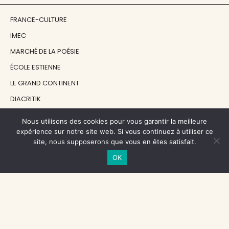
FRANCE-CULTURE
IMEC
MARCHÉ DE LA POÉSIE
ÉCOLE ESTIENNE
LE GRAND CONTINENT
DIACRITIK
EN ATTENDANT NADEAU
Nous utilisons des cookies pour vous garantir la meilleure
expérience sur notre site web. Si vous continuez à utiliser ce
site, nous supposerons que vous en êtes satisfait.
NOS SOUTIENS
OK
CENTRE NATIONAL DU LIVRE
RÉGION ÎLE-DE-FRANCE
MAIRIE PARIS CENTRE
FONDATION FMSH