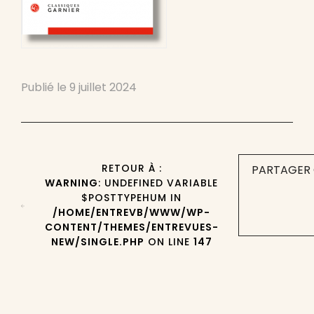
Publié le
9 juillet 2024
RETOUR À :
PARTAGER 
WARNING
: UNDEFINED VARIABLE
$POSTTYPEHUM IN
/HOME/ENTREVB/WWW/WP-
CONTENT/THEMES/ENTREVUES-
NEW/SINGLE.PHP
ON LINE
147