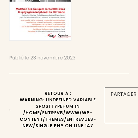
Publié le
23 novembre 2023
RETOUR À :
PARTAGER 
WARNING
: UNDEFINED VARIABLE
$POSTTYPEHUM IN
/HOME/ENTREVB/WWW/WP-
CONTENT/THEMES/ENTREVUES-
NEW/SINGLE.PHP
ON LINE
147