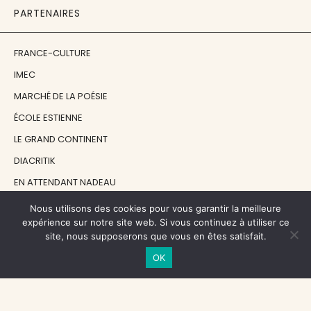
PARTENAIRES
FRANCE-CULTURE
IMEC
MARCHÉ DE LA POÉSIE
ÉCOLE ESTIENNE
LE GRAND CONTINENT
DIACRITIK
EN ATTENDANT NADEAU
Nous utilisons des cookies pour vous garantir la meilleure
NOS SOUTIENS
expérience sur notre site web. Si vous continuez à utiliser ce
site, nous supposerons que vous en êtes satisfait.
OK
CENTRE NATIONAL DU LIVRE
RÉGION ÎLE-DE-FRANCE
MAIRIE PARIS CENTRE