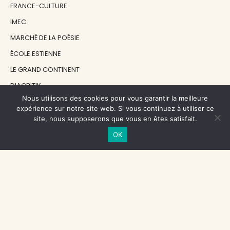
FRANCE-CULTURE
IMEC
MARCHÉ DE LA POÉSIE
ÉCOLE ESTIENNE
LE GRAND CONTINENT
DIACRITIK
Nous utilisons des cookies pour vous garantir la meilleure
EN ATTENDANT NADEAU
expérience sur notre site web. Si vous continuez à utiliser ce
site, nous supposerons que vous en êtes satisfait.
NOS SOUTIENS
OK
CENTRE NATIONAL DU LIVRE
RÉGION ÎLE-DE-FRANCE
MAIRIE PARIS CENTRE
FONDATION FMSH
FONDATION JAN MICHALSKI