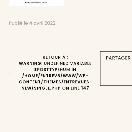
Publié le
4 avril 2022
RETOUR À :
PARTAGER 
WARNING
: UNDEFINED VARIABLE
$POSTTYPEHUM IN
/HOME/ENTREVB/WWW/WP-
CONTENT/THEMES/ENTREVUES-
NEW/SINGLE.PHP
ON LINE
147