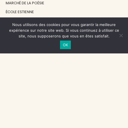
MARCHÉ DE LA POÉSIE
ÉCOLE ESTIENNE
LE GRAND CONTINENT
Nous utilisons des cookies pour vous garantir la meilleure
DIACRITIK
expérience sur notre site web. Si vous continuez à utiliser ce
site, nous supposerons que vous en êtes satisfait.
EN ATTENDANT NADEAU
OK
NOS SOUTIENS
CENTRE NATIONAL DU LIVRE
RÉGION ÎLE-DE-FRANCE
MAIRIE PARIS CENTRE
FONDATION FMSH
FONDATION JAN MICHALSKI
© 1998 - 2026, ENT'REVUES