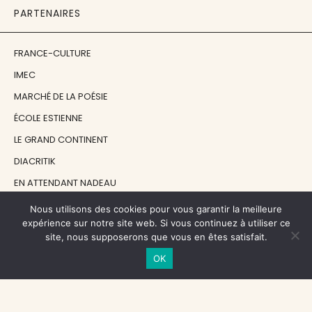
PARTENAIRES
FRANCE-CULTURE
IMEC
MARCHÉ DE LA POÉSIE
ÉCOLE ESTIENNE
LE GRAND CONTINENT
DIACRITIK
EN ATTENDANT NADEAU
Nous utilisons des cookies pour vous garantir la meilleure
NOS SOUTIENS
expérience sur notre site web. Si vous continuez à utiliser ce
site, nous supposerons que vous en êtes satisfait.
OK
CENTRE NATIONAL DU LIVRE
RÉGION ÎLE-DE-FRANCE
MAIRIE PARIS CENTRE