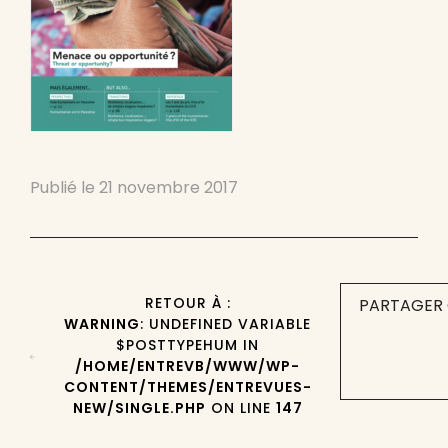
Publié le
21 novembre 2017
RETOUR À :
PARTAGER 
WARNING
: UNDEFINED VARIABLE
$POSTTYPEHUM IN
/HOME/ENTREVB/WWW/WP-
CONTENT/THEMES/ENTREVUES-
NEW/SINGLE.PHP
ON LINE
147