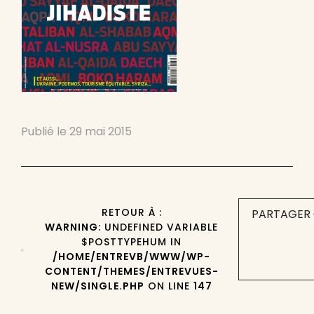
Publié le
29 mai 2015
RETOUR À :
PARTAGER 
WARNING
: UNDEFINED VARIABLE
$POSTTYPEHUM IN
/HOME/ENTREVB/WWW/WP-
CONTENT/THEMES/ENTREVUES-
NEW/SINGLE.PHP
ON LINE
147