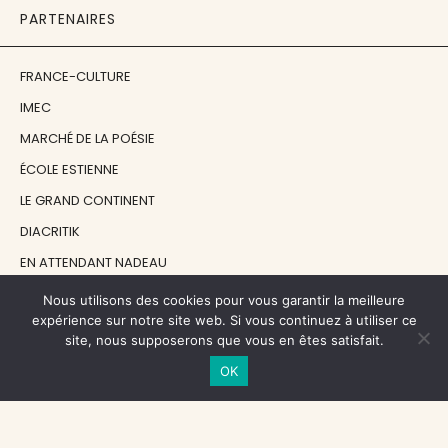
PARTENAIRES
FRANCE-CULTURE
IMEC
MARCHÉ DE LA POÉSIE
ÉCOLE ESTIENNE
LE GRAND CONTINENT
DIACRITIK
EN ATTENDANT NADEAU
Nous utilisons des cookies pour vous garantir la meilleure
NOS SOUTIENS
expérience sur notre site web. Si vous continuez à utiliser ce
site, nous supposerons que vous en êtes satisfait.
OK
CENTRE NATIONAL DU LIVRE
RÉGION ÎLE-DE-FRANCE
MAIRIE PARIS CENTRE