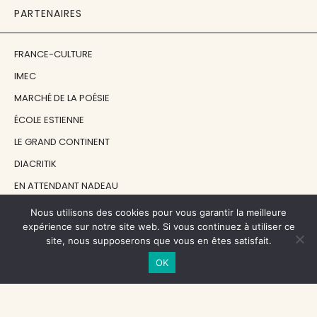
PARTENAIRES
FRANCE-CULTURE
IMEC
MARCHÉ DE LA POÉSIE
ÉCOLE ESTIENNE
LE GRAND CONTINENT
DIACRITIK
EN ATTENDANT NADEAU
Nous utilisons des cookies pour vous garantir la meilleure
NOS SOUTIENS
expérience sur notre site web. Si vous continuez à utiliser ce
site, nous supposerons que vous en êtes satisfait.
OK
CENTRE NATIONAL DU LIVRE
RÉGION ÎLE-DE-FRANCE
MAIRIE PARIS CENTRE