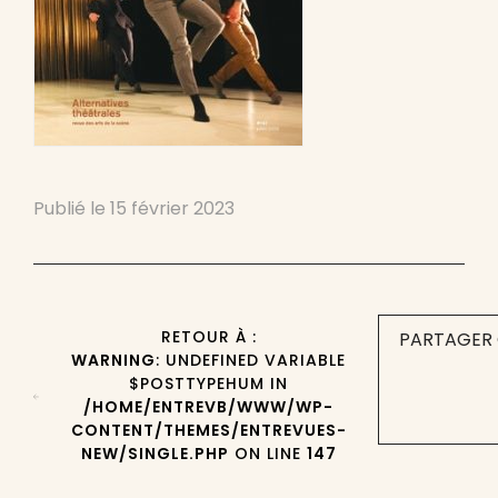
Publié le
15 février 2023
RETOUR À :
PARTAGER 
WARNING
: UNDEFINED VARIABLE
$POSTTYPEHUM IN
/HOME/ENTREVB/WWW/WP-
CONTENT/THEMES/ENTREVUES-
NEW/SINGLE.PHP
ON LINE
147