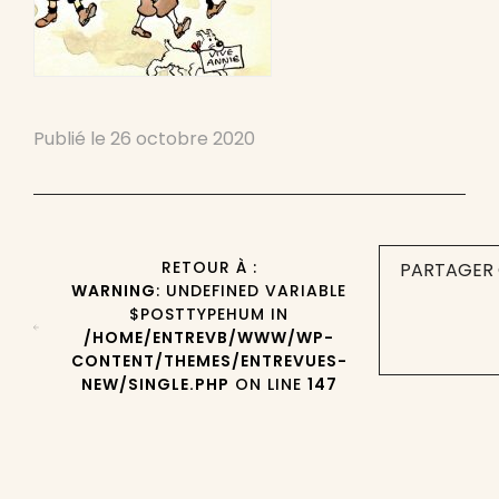
Publié le
26 octobre 2020
RETOUR À :
PARTAGER 
WARNING
: UNDEFINED VARIABLE
$POSTTYPEHUM IN
/HOME/ENTREVB/WWW/WP-
CONTENT/THEMES/ENTREVUES-
NEW/SINGLE.PHP
ON LINE
147