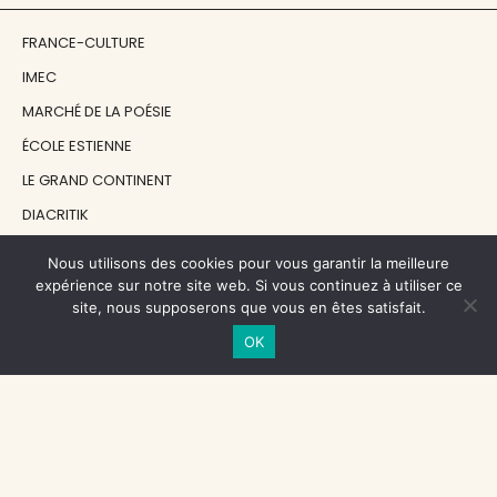
FRANCE-CULTURE
IMEC
MARCHÉ DE LA POÉSIE
ÉCOLE ESTIENNE
LE GRAND CONTINENT
DIACRITIK
EN ATTENDANT NADEAU
Nous utilisons des cookies pour vous garantir la meilleure
expérience sur notre site web. Si vous continuez à utiliser ce
site, nous supposerons que vous en êtes satisfait.
NOS SOUTIENS
OK
CENTRE NATIONAL DU LIVRE
RÉGION ÎLE-DE-FRANCE
MAIRIE PARIS CENTRE
FONDATION FMSH