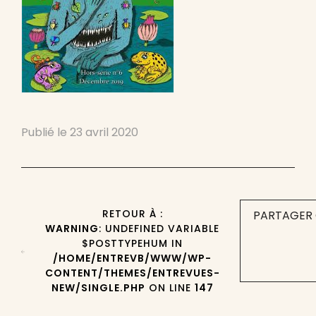
Publié le
23 avril 2020
RETOUR À :
PARTAGER 
WARNING
: UNDEFINED VARIABLE
$POSTTYPEHUM IN
/HOME/ENTREVB/WWW/WP-
CONTENT/THEMES/ENTREVUES-
NEW/SINGLE.PHP
ON LINE
147