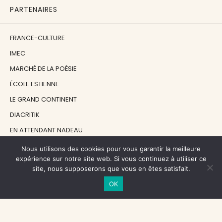
PARTENAIRES
FRANCE-CULTURE
IMEC
MARCHÉ DE LA POÉSIE
ÉCOLE ESTIENNE
LE GRAND CONTINENT
DIACRITIK
EN ATTENDANT NADEAU
Nous utilisons des cookies pour vous garantir la meilleure
NOS SOUTIENS
expérience sur notre site web. Si vous continuez à utiliser ce
site, nous supposerons que vous en êtes satisfait.
OK
CENTRE NATIONAL DU LIVRE
RÉGION ÎLE-DE-FRANCE
MAIRIE PARIS CENTRE