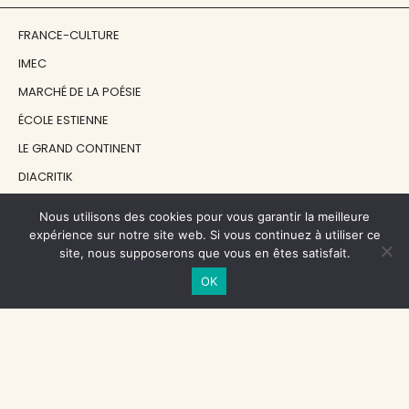
FRANCE-CULTURE
IMEC
MARCHÉ DE LA POÉSIE
ÉCOLE ESTIENNE
LE GRAND CONTINENT
DIACRITIK
EN ATTENDANT NADEAU
Nous utilisons des cookies pour vous garantir la meilleure
expérience sur notre site web. Si vous continuez à utiliser ce
site, nous supposerons que vous en êtes satisfait.
NOS SOUTIENS
OK
CENTRE NATIONAL DU LIVRE
RÉGION ÎLE-DE-FRANCE
MAIRIE PARIS CENTRE
FONDATION FMSH