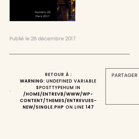
Publié le
28 décembre 2017
RETOUR À :
PARTAGER 
WARNING
: UNDEFINED VARIABLE
$POSTTYPEHUM IN
/HOME/ENTREVB/WWW/WP-
CONTENT/THEMES/ENTREVUES-
NEW/SINGLE.PHP
ON LINE
147