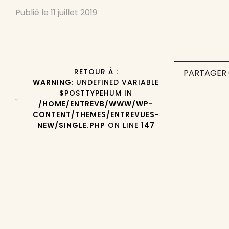
Publié le
11 juillet 2019
RETOUR À :
PARTAGER 
WARNING
: UNDEFINED VARIABLE
$POSTTYPEHUM IN
/HOME/ENTREVB/WWW/WP-
CONTENT/THEMES/ENTREVUES-
NEW/SINGLE.PHP
ON LINE
147