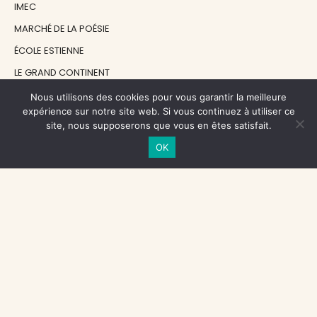
IMEC
MARCHÉ DE LA POÉSIE
ÉCOLE ESTIENNE
LE GRAND CONTINENT
DIACRITIK
Nous utilisons des cookies pour vous garantir la meilleure
expérience sur notre site web. Si vous continuez à utiliser ce
EN ATTENDANT NADEAU
site, nous supposerons que vous en êtes satisfait.
OK
NOS SOUTIENS
CENTRE NATIONAL DU LIVRE
RÉGION ÎLE-DE-FRANCE
MAIRIE PARIS CENTRE
FONDATION FMSH
FONDATION JAN MICHALSKI