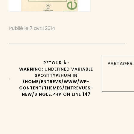
Publié le
7 avril 2014
RETOUR À :
PARTAGER 
WARNING
: UNDEFINED VARIABLE
$POSTTYPEHUM IN
/HOME/ENTREVB/WWW/WP-
CONTENT/THEMES/ENTREVUES-
NEW/SINGLE.PHP
ON LINE
147