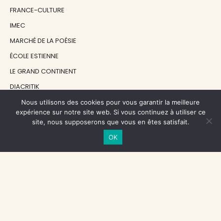
FRANCE-CULTURE
IMEC
MARCHÉ DE LA POÉSIE
ÉCOLE ESTIENNE
LE GRAND CONTINENT
DIACRITIK
EN ATTENDANT NADEAU
Nous utilisons des cookies pour vous garantir la meilleure
expérience sur notre site web. Si vous continuez à utiliser ce
site, nous supposerons que vous en êtes satisfait.
NOS SOUTIENS
OK
CENTRE NATIONAL DU LIVRE
RÉGION ÎLE-DE-FRANCE
MAIRIE PARIS CENTRE
FONDATION FMSH
FONDATION JAN MICHALSKI