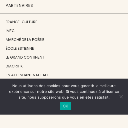
PARTENAIRES
FRANCE-CULTURE
IMEC
MARCHÉ DE LA POÉSIE
ÉCOLE ESTIENNE
LE GRAND CONTINENT
DIACRITIK
EN ATTENDANT NADEAU
Nous utilisons des cookies pour vous garantir la meilleure
NOS SOUTIENS
expérience sur notre site web. Si vous continuez à utiliser ce
site, nous supposerons que vous en êtes satisfait.
OK
CENTRE NATIONAL DU LIVRE
RÉGION ÎLE-DE-FRANCE
MAIRIE PARIS CENTRE