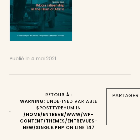
Publié le
4 mai 2021
RETOUR À :
PARTAGER 
WARNING
: UNDEFINED VARIABLE
$POSTTYPEHUM IN
/HOME/ENTREVB/WWW/WP-
CONTENT/THEMES/ENTREVUES-
NEW/SINGLE.PHP
ON LINE
147