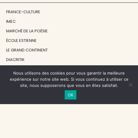
FRANCE-CULTURE
IMEC
MARCHÉ DE LA POÉSIE
ÉCOLE ESTIENNE
LE GRAND CONTINENT
DIACRITIK
EN ATTENDANT NADEAU
Nous utilisons des cookies pour vous garantir la meilleure
expérience sur notre site web. Si vous continuez à utiliser ce
site, nous supposerons que vous en êtes satisfait.
NOS SOUTIENS
OK
CENTRE NATIONAL DU LIVRE
RÉGION ÎLE-DE-FRANCE
MAIRIE PARIS CENTRE
FONDATION FMSH