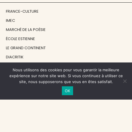
FRANCE-CULTURE
IMEC
MARCHÉ DE LA POÉSIE
ÉCOLE ESTIENNE
LE GRAND CONTINENT
DIACRITIK
EN ATTENDANT NADEAU
Nous utilisons des cookies pour vous garantir la meilleure
expérience sur notre site web. Si vous continuez à utiliser ce
site, nous supposerons que vous en êtes satisfait.
NOS SOUTIENS
OK
CENTRE NATIONAL DU LIVRE
RÉGION ÎLE-DE-FRANCE
MAIRIE PARIS CENTRE
FONDATION FMSH