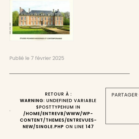
Publié le
7 février 2025
RETOUR À :
PARTAGER 
WARNING
: UNDEFINED VARIABLE
$POSTTYPEHUM IN
/HOME/ENTREVB/WWW/WP-
CONTENT/THEMES/ENTREVUES-
NEW/SINGLE.PHP
ON LINE
147