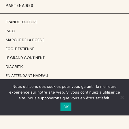
PARTENAIRES
FRANCE-CULTURE
IMEC
MARCHÉ DE LA POÉSIE
ÉCOLE ESTIENNE
LE GRAND CONTINENT
DIACRITIK
EN ATTENDANT NADEAU
Nous utilisons des cookies pour vous garantir la meilleure
NOS SOUTIENS
expérience sur notre site web. Si vous continuez à utiliser ce
site, nous supposerons que vous en êtes satisfait.
OK
CENTRE NATIONAL DU LIVRE
RÉGION ÎLE-DE-FRANCE
MAIRIE PARIS CENTRE