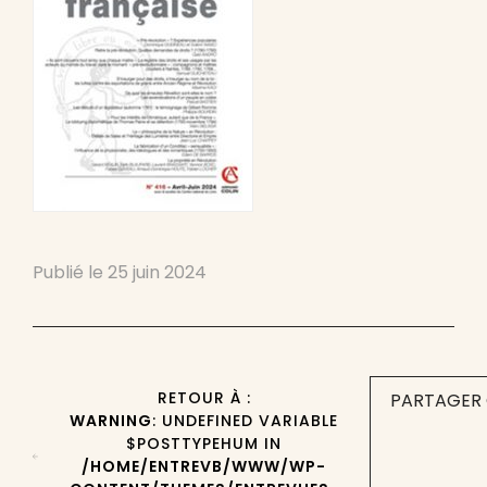
Publié le
25 juin 2024
RETOUR À :
PARTAGER 
WARNING
: UNDEFINED VARIABLE
$POSTTYPEHUM IN
/HOME/ENTREVB/WWW/WP-