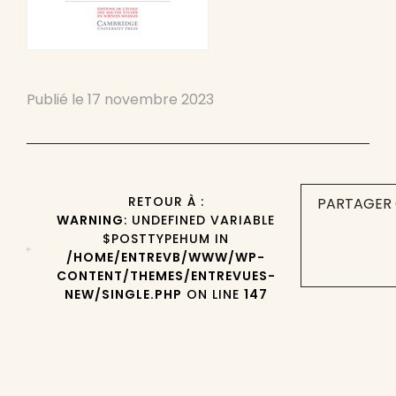
Publié le
17 novembre 2023
RETOUR À :
PARTAGER 
WARNING
: UNDEFINED VARIABLE
$POSTTYPEHUM IN
/HOME/ENTREVB/WWW/WP-
CONTENT/THEMES/ENTREVUES-
NEW/SINGLE.PHP
ON LINE
147