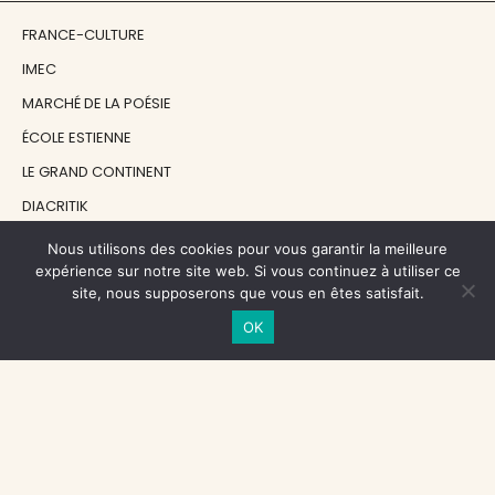
FRANCE-CULTURE
IMEC
MARCHÉ DE LA POÉSIE
ÉCOLE ESTIENNE
LE GRAND CONTINENT
DIACRITIK
EN ATTENDANT NADEAU
Nous utilisons des cookies pour vous garantir la meilleure
expérience sur notre site web. Si vous continuez à utiliser ce
site, nous supposerons que vous en êtes satisfait.
NOS SOUTIENS
OK
CENTRE NATIONAL DU LIVRE
RÉGION ÎLE-DE-FRANCE
MAIRIE PARIS CENTRE
FONDATION FMSH