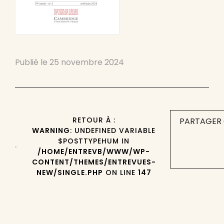
Publié le
25 novembre 2024
RETOUR À :
PARTAGER 
WARNING
: UNDEFINED VARIABLE
$POSTTYPEHUM IN
/HOME/ENTREVB/WWW/WP-
CONTENT/THEMES/ENTREVUES-
NEW/SINGLE.PHP
ON LINE
147