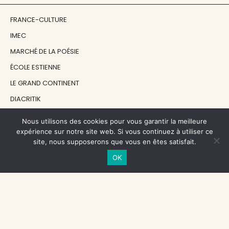
FRANCE-CULTURE
IMEC
MARCHÉ DE LA POÉSIE
ÉCOLE ESTIENNE
LE GRAND CONTINENT
DIACRITIK
EN ATTENDANT NADEAU
Nous utilisons des cookies pour vous garantir la meilleure
expérience sur notre site web. Si vous continuez à utiliser ce
site, nous supposerons que vous en êtes satisfait.
NOS SOUTIENS
OK
CENTRE NATIONAL DU LIVRE
RÉGION ÎLE-DE-FRANCE
MAIRIE PARIS CENTRE
FONDATION FMSH