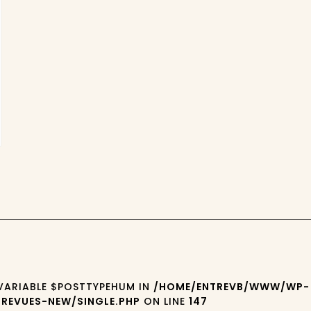
 VARIABLE $POSTTYPEHUM IN
/HOME/ENTREVB/WWW/WP-
REVUES-NEW/SINGLE.PHP
ON LINE
147