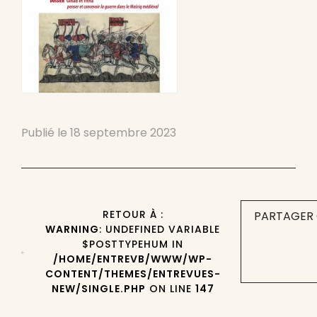
Publié le
18 septembre 2023
RETOUR À :
PARTAGER 
WARNING
: UNDEFINED VARIABLE
$POSTTYPEHUM IN
/HOME/ENTREVB/WWW/WP-
CONTENT/THEMES/ENTREVUES-
NEW/SINGLE.PHP
ON LINE
147