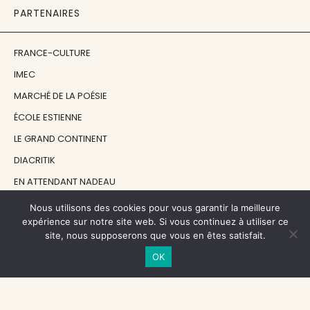
PARTENAIRES
FRANCE-CULTURE
IMEC
MARCHÉ DE LA POÉSIE
ÉCOLE ESTIENNE
LE GRAND CONTINENT
DIACRITIK
EN ATTENDANT NADEAU
Nous utilisons des cookies pour vous garantir la meilleure
NOS SOUTIENS
expérience sur notre site web. Si vous continuez à utiliser ce
site, nous supposerons que vous en êtes satisfait.
OK
CENTRE NATIONAL DU LIVRE
RÉGION ÎLE-DE-FRANCE
MAIRIE PARIS CENTRE