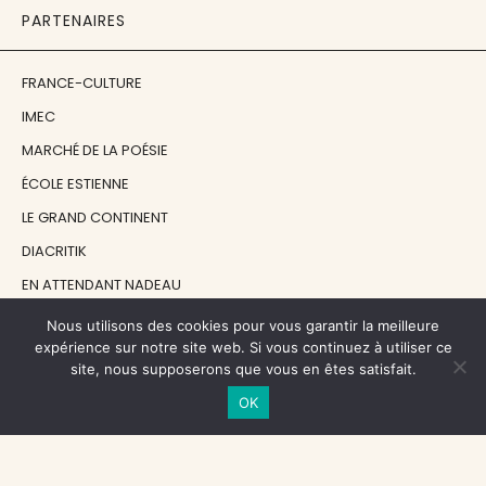
PARTENAIRES
FRANCE-CULTURE
IMEC
MARCHÉ DE LA POÉSIE
ÉCOLE ESTIENNE
LE GRAND CONTINENT
DIACRITIK
EN ATTENDANT NADEAU
Nous utilisons des cookies pour vous garantir la meilleure
NOS SOUTIENS
expérience sur notre site web. Si vous continuez à utiliser ce
site, nous supposerons que vous en êtes satisfait.
OK
CENTRE NATIONAL DU LIVRE
RÉGION ÎLE-DE-FRANCE
MAIRIE PARIS CENTRE