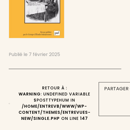
Publié le
7 février 2025
RETOUR À :
PARTAGER 
WARNING
: UNDEFINED VARIABLE
$POSTTYPEHUM IN
/HOME/ENTREVB/WWW/WP-
CONTENT/THEMES/ENTREVUES-
NEW/SINGLE.PHP
ON LINE
147