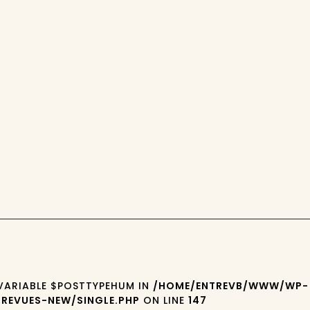
 VARIABLE $POSTTYPEHUM IN
/HOME/ENTREVB/WWW/WP-
REVUES-NEW/SINGLE.PHP
ON LINE
147