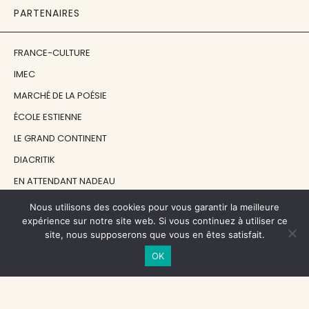
PARTENAIRES
FRANCE-CULTURE
IMEC
MARCHÉ DE LA POÉSIE
ÉCOLE ESTIENNE
LE GRAND CONTINENT
DIACRITIK
EN ATTENDANT NADEAU
Nous utilisons des cookies pour vous garantir la meilleure
NOS SOUTIENS
expérience sur notre site web. Si vous continuez à utiliser ce
site, nous supposerons que vous en êtes satisfait.
OK
CENTRE NATIONAL DU LIVRE
RÉGION ÎLE-DE-FRANCE
MAIRIE PARIS CENTRE