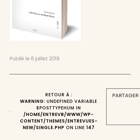
Publié le
8 juillet 2019
RETOUR À :
PARTAGER 
WARNING
: UNDEFINED VARIABLE
$POSTTYPEHUM IN
/HOME/ENTREVB/WWW/WP-
CONTENT/THEMES/ENTREVUES-
NEW/SINGLE.PHP
ON LINE
147