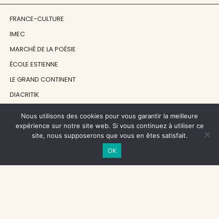
FRANCE-CULTURE
IMEC
MARCHÉ DE LA POÉSIE
ÉCOLE ESTIENNE
LE GRAND CONTINENT
DIACRITIK
EN ATTENDANT NADEAU
Nous utilisons des cookies pour vous garantir la meilleure
expérience sur notre site web. Si vous continuez à utiliser ce
site, nous supposerons que vous en êtes satisfait.
NOS SOUTIENS
OK
CENTRE NATIONAL DU LIVRE
RÉGION ÎLE-DE-FRANCE
MAIRIE PARIS CENTRE
FONDATION FMSH