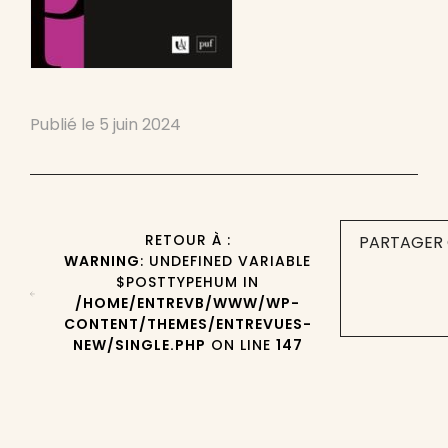
Publié le
5 juin 2024
RETOUR À :
PARTAGER 
WARNING
: UNDEFINED VARIABLE
$POSTTYPEHUM IN
/HOME/ENTREVB/WWW/WP-
CONTENT/THEMES/ENTREVUES-
NEW/SINGLE.PHP
ON LINE
147