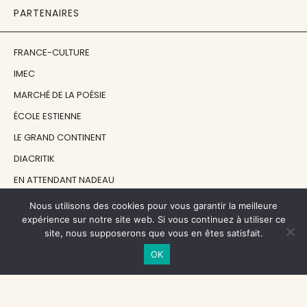
PARTENAIRES
FRANCE-CULTURE
IMEC
MARCHÉ DE LA POÉSIE
ÉCOLE ESTIENNE
LE GRAND CONTINENT
DIACRITIK
EN ATTENDANT NADEAU
Nous utilisons des cookies pour vous garantir la meilleure
NOS SOUTIENS
expérience sur notre site web. Si vous continuez à utiliser ce
site, nous supposerons que vous en êtes satisfait.
OK
CENTRE NATIONAL DU LIVRE
RÉGION ÎLE-DE-FRANCE
MAIRIE PARIS CENTRE