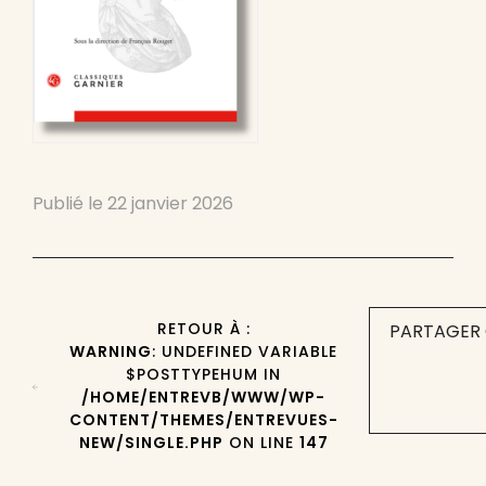
Publié le
22 janvier 2026
RETOUR À :
PARTAGER 
WARNING
: UNDEFINED VARIABLE
$POSTTYPEHUM IN
/HOME/ENTREVB/WWW/WP-
CONTENT/THEMES/ENTREVUES-
NEW/SINGLE.PHP
ON LINE
147