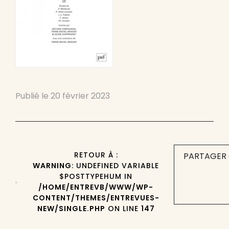
Publié le
20 février 2023
RETOUR À :
PARTAGER 
WARNING
: UNDEFINED VARIABLE
$POSTTYPEHUM IN
/HOME/ENTREVB/WWW/WP-
CONTENT/THEMES/ENTREVUES-
NEW/SINGLE.PHP
ON LINE
147