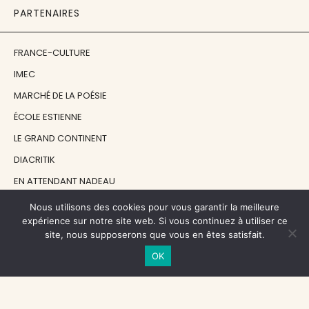
PARTENAIRES
FRANCE-CULTURE
IMEC
MARCHÉ DE LA POÉSIE
ÉCOLE ESTIENNE
LE GRAND CONTINENT
DIACRITIK
EN ATTENDANT NADEAU
Nous utilisons des cookies pour vous garantir la meilleure
NOS SOUTIENS
expérience sur notre site web. Si vous continuez à utiliser ce
site, nous supposerons que vous en êtes satisfait.
OK
CENTRE NATIONAL DU LIVRE
RÉGION ÎLE-DE-FRANCE
MAIRIE PARIS CENTRE