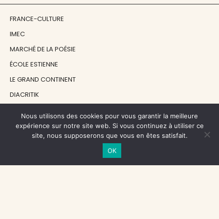
FRANCE-CULTURE
IMEC
MARCHÉ DE LA POÉSIE
ÉCOLE ESTIENNE
LE GRAND CONTINENT
DIACRITIK
EN ATTENDANT NADEAU
Nous utilisons des cookies pour vous garantir la meilleure
expérience sur notre site web. Si vous continuez à utiliser ce
site, nous supposerons que vous en êtes satisfait.
NOS SOUTIENS
OK
CENTRE NATIONAL DU LIVRE
RÉGION ÎLE-DE-FRANCE
MAIRIE PARIS CENTRE
FONDATION FMSH