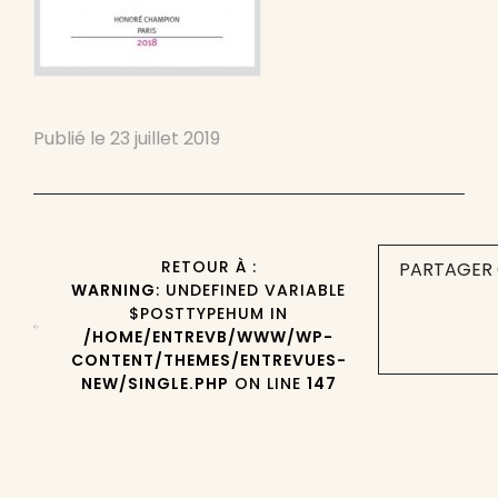
Publié le
23 juillet 2019
RETOUR À :
PARTAGER 
WARNING
: UNDEFINED VARIABLE
$POSTTYPEHUM IN
/HOME/ENTREVB/WWW/WP-
CONTENT/THEMES/ENTREVUES-
NEW/SINGLE.PHP
ON LINE
147