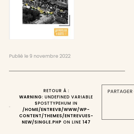
Publié le
9 novembre 2022
RETOUR À :
PARTAGER 
WARNING
: UNDEFINED VARIABLE
$POSTTYPEHUM IN
/HOME/ENTREVB/WWW/WP-
CONTENT/THEMES/ENTREVUES-
NEW/SINGLE.PHP
ON LINE
147