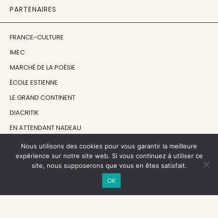
PARTENAIRES
FRANCE-CULTURE
IMEC
MARCHÉ DE LA POÉSIE
ÉCOLE ESTIENNE
LE GRAND CONTINENT
DIACRITIK
EN ATTENDANT NADEAU
Nous utilisons des cookies pour vous garantir la meilleure
NOS SOUTIENS
expérience sur notre site web. Si vous continuez à utiliser ce
site, nous supposerons que vous en êtes satisfait.
OK
CENTRE NATIONAL DU LIVRE
RÉGION ÎLE-DE-FRANCE
MAIRIE PARIS CENTRE