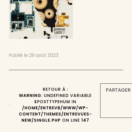
Publié le
29 août 2023
RETOUR À :
PARTAGER 
WARNING
: UNDEFINED VARIABLE
$POSTTYPEHUM IN
/HOME/ENTREVB/WWW/WP-
CONTENT/THEMES/ENTREVUES-
NEW/SINGLE.PHP
ON LINE
147