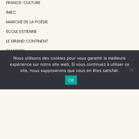
FRANCE-CULTURE
IMEC
MARCHÉ DE LA POÉSIE
ÉCOLE ESTIENNE
LE GRAND CONTINENT
DIACRITIK
Nous utilisons des cookies pour vous garantir la meilleure
EN ATTENDANT NADEAU
expérience sur notre site web. Si vous continuez à utiliser ce
site, nous supposerons que vous en êtes satisfait.
NOS SOUTIENS
OK
CENTRE NATIONAL DU LIVRE
RÉGION ÎLE-DE-FRANCE
MAIRIE PARIS CENTRE
FONDATION FMSH
FONDATION JAN MICHALSKI