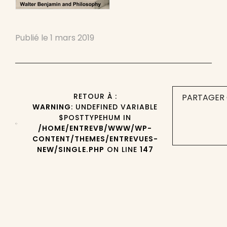
Publié le
1 mars 2019
RETOUR À :
PARTAGER 
WARNING
: UNDEFINED VARIABLE
$POSTTYPEHUM IN
/HOME/ENTREVB/WWW/WP-
CONTENT/THEMES/ENTREVUES-
NEW/SINGLE.PHP
ON LINE
147