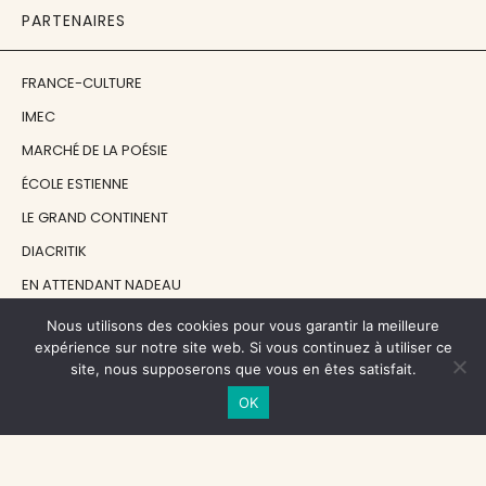
PARTENAIRES
FRANCE-CULTURE
IMEC
MARCHÉ DE LA POÉSIE
ÉCOLE ESTIENNE
LE GRAND CONTINENT
DIACRITIK
EN ATTENDANT NADEAU
Nous utilisons des cookies pour vous garantir la meilleure
NOS SOUTIENS
expérience sur notre site web. Si vous continuez à utiliser ce
site, nous supposerons que vous en êtes satisfait.
OK
CENTRE NATIONAL DU LIVRE
RÉGION ÎLE-DE-FRANCE
MAIRIE PARIS CENTRE