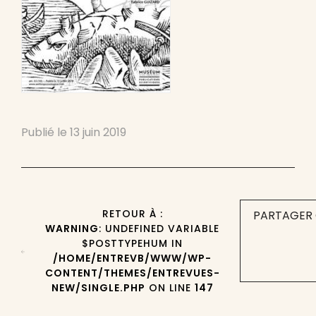
Publié le
13 juin 2019
RETOUR À :
PARTAGER 
WARNING
: UNDEFINED VARIABLE
$POSTTYPEHUM IN
/HOME/ENTREVB/WWW/WP-
CONTENT/THEMES/ENTREVUES-
NEW/SINGLE.PHP
ON LINE
147