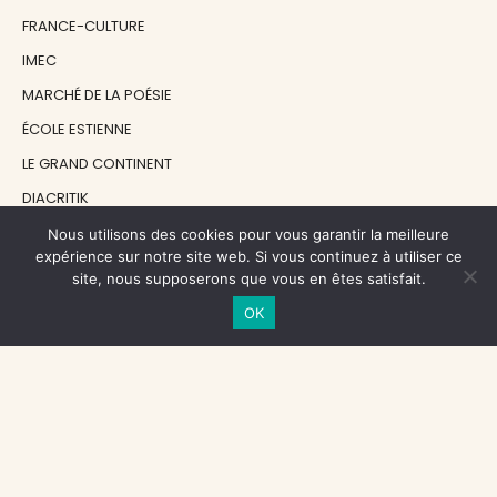
FRANCE-CULTURE
IMEC
MARCHÉ DE LA POÉSIE
ÉCOLE ESTIENNE
LE GRAND CONTINENT
DIACRITIK
EN ATTENDANT NADEAU
Nous utilisons des cookies pour vous garantir la meilleure
expérience sur notre site web. Si vous continuez à utiliser ce
site, nous supposerons que vous en êtes satisfait.
NOS SOUTIENS
OK
CENTRE NATIONAL DU LIVRE
RÉGION ÎLE-DE-FRANCE
MAIRIE PARIS CENTRE
FONDATION FMSH