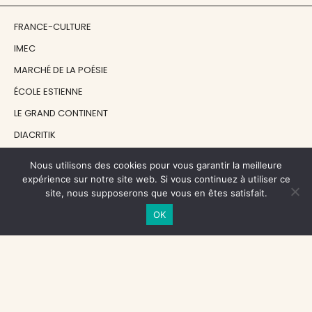
FRANCE-CULTURE
IMEC
MARCHÉ DE LA POÉSIE
ÉCOLE ESTIENNE
LE GRAND CONTINENT
DIACRITIK
EN ATTENDANT NADEAU
Nous utilisons des cookies pour vous garantir la meilleure
expérience sur notre site web. Si vous continuez à utiliser ce
site, nous supposerons que vous en êtes satisfait.
NOS SOUTIENS
OK
CENTRE NATIONAL DU LIVRE
RÉGION ÎLE-DE-FRANCE
MAIRIE PARIS CENTRE
FONDATION FMSH