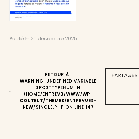
Publié le
26 décembre 2025
RETOUR À :
PARTAGER 
WARNING
: UNDEFINED VARIABLE
$POSTTYPEHUM IN
/HOME/ENTREVB/WWW/WP-
CONTENT/THEMES/ENTREVUES-
NEW/SINGLE.PHP
ON LINE
147