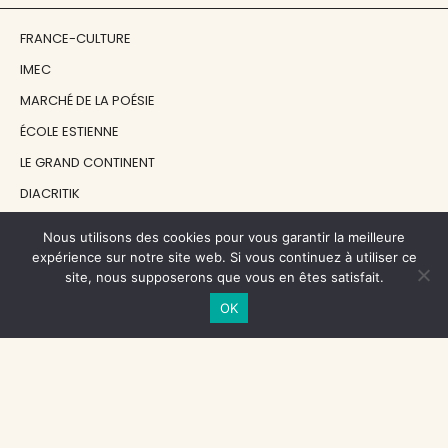
FRANCE-CULTURE
IMEC
MARCHÉ DE LA POÉSIE
ÉCOLE ESTIENNE
LE GRAND CONTINENT
DIACRITIK
EN ATTENDANT NADEAU
Nous utilisons des cookies pour vous garantir la meilleure
expérience sur notre site web. Si vous continuez à utiliser ce
site, nous supposerons que vous en êtes satisfait.
NOS SOUTIENS
OK
CENTRE NATIONAL DU LIVRE
RÉGION ÎLE-DE-FRANCE
MAIRIE PARIS CENTRE
FONDATION FMSH