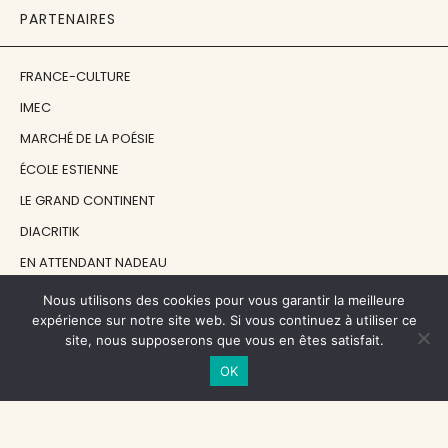
PARTENAIRES
FRANCE-CULTURE
IMEC
MARCHÉ DE LA POÉSIE
ÉCOLE ESTIENNE
LE GRAND CONTINENT
DIACRITIK
EN ATTENDANT NADEAU
Nous utilisons des cookies pour vous garantir la meilleure
NOS SOUTIENS
expérience sur notre site web. Si vous continuez à utiliser ce
site, nous supposerons que vous en êtes satisfait.
OK
CENTRE NATIONAL DU LIVRE
RÉGION ÎLE-DE-FRANCE
MAIRIE PARIS CENTRE